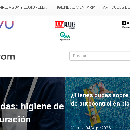
AIRE, AGUA Y LEGIONELLA
HIGIENE ALIMENTARIA
ARTÍCULOS D
Formulario de
Buscar
¿Tienes dudas sobre 
de autocontrol en pi
das: higiene de
auración
Martes, 04/Ago/2026