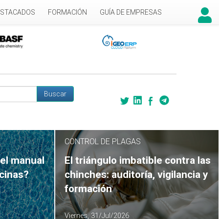
ESTACADOS
FORMACIÓN
GUÍA DE EMPRESAS
Buscar
 búsqueda
CONTROL DE PLAGAS
el manual
El triángulo imbatible contra las
scinas?
chinches: auditoría, vigilancia y
formación
Viernes, 31/Jul/2026