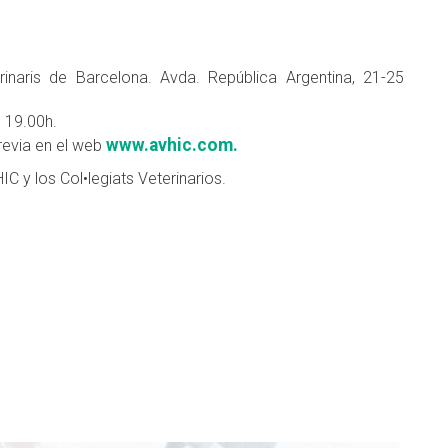
erinaris de Barcelona. Avda. República Argentina, 21-25
s 19.00h.
www.avhic.com.
previa en el web
C y los Col•legiats Veterinarios.
don
are