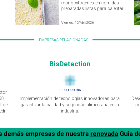
monocytogenes en comidas
preparadas listas para calentar
Viernes, 10/Abr/2026
EMPRESAS RELACIONADAS
BisDetection
ctor
90,
Implementación de tecnologías innovadoras para
Des
t de
garantizar la calidad y seguridad alimentaria en la
co
edi
industria.
as demás empresas de nuestra
renovada
Guia d