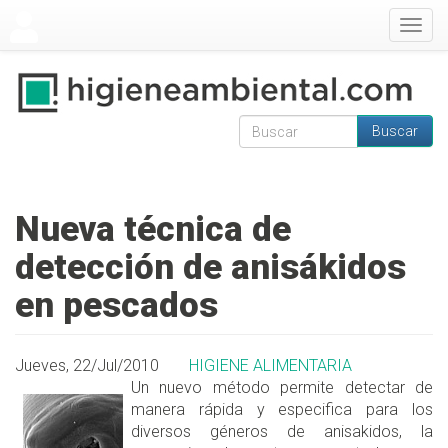
Pasar al contenido principal
Togg
navig
Buscar
Formulario de
Buscar
búsqueda
Nueva técnica de
detección de anisákidos
en pescados
Jueves, 22/Jul/2010
HIGIENE ALIMENTARIA
Un nuevo método permite detectar de
manera rápida y especifica para los
diversos géneros de anisakidos, la