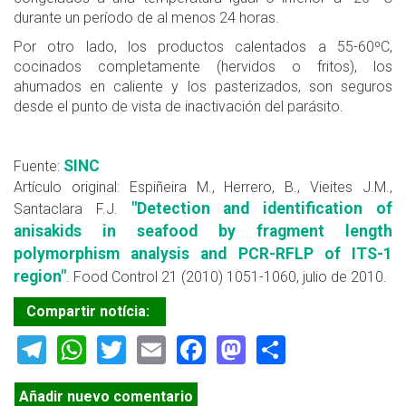
durante un período de al menos 24 horas.
Por otro lado, los productos calentados a 55-60ºC,
cocinados completamente (hervidos o fritos), los
ahumados en caliente y los pasterizados, son seguros
desde el punto de vista de inactivación del parásito.
SINC
Fuente:
Artículo original: Espiñeira M., Herrero, B., Vieites J.M.,
"Detection and identification of
Santaclara F.J.
anisakids in seafood by fragment length
polymorphism analysis and PCR-RFLP of ITS-1
region"
. Food Control 21 (2010) 1051-1060, julio de 2010.
Compartir notícia:
Telegram
WhatsApp
Twitter
Email
Facebook
Mastodon
Share
Añadir nuevo comentario