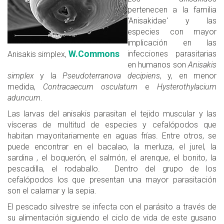
pertenecen a la familia
'Anisakidae' y las
especies con mayor
implicación en las
W.Commons
infecciones parasitarias
Anisakis simplex,
en humanos son
Anisakis
simplex
y la
Pseudoterranova decipiens
, y, en menor
medida,
Contracaecum osculatum
e
Hysterothylacium
aduncum
.
Las larvas del anisakis parasitan el tejido muscular y las
vísceras de multitud de especies y cefalópodos que
habitan mayoritariamente en aguas frías. Entre otros, se
puede encontrar en el bacalao, la merluza, el jurel, la
sardina , el boquerón, el salmón, el arenque, el bonito, la
pescadilla, el rodaballo. Dentro del grupo de los
cefalópodos los que presentan una mayor parasitación
son el calamar y la sepia.
El pescado silvestre se infecta con el parásito a través de
su alimentación siguiendo el ciclo de vida de este gusano