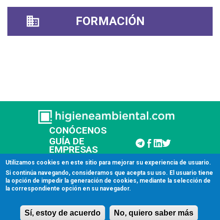
FORMACIÓN
CONÓCENOS
GUÍA DE
EMPRESAS
CONTACTAR
Utilizamos cookies en este sitio para mejorar su experiencia de usuario.
Si continúa navegando, consideramos que acepta su uso. El usuario tiene
la opción de impedir la generación de cookies, mediante la selección de
© 2026 Higiene Ambiental
la correspondiente opción en su navegador.
Aviso legal
Sí, estoy de acuerdo
No, quiero saber más