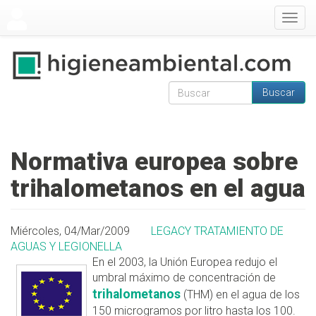
Pasar al contenido principal
Togg
navig
Buscar
Formulario de
Buscar
búsqueda
Normativa europea sobre
trihalometanos en el agua
Miércoles, 04/Mar/2009
LEGACY TRATAMIENTO DE
AGUAS Y LEGIONELLA
En el 2003, la Unión Europea redujo el
umbral máximo de concentración de
t
rihalometanos
(THM) en el agua de los
150 microgramos por litro hasta los 100.