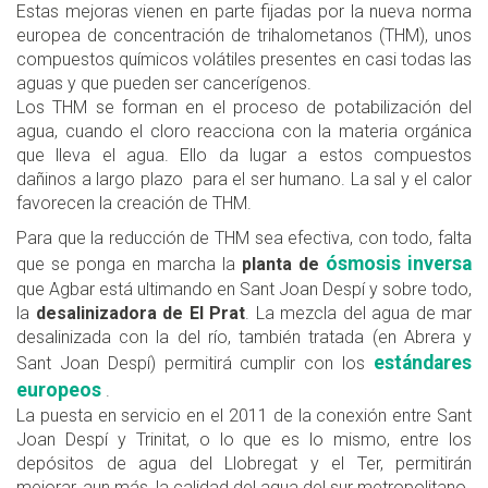
Estas mejoras vienen en parte fijadas por la nueva norma
europea de concentración de trihalometanos (THM), unos
compuestos químicos volátiles presentes en casi todas las
aguas y que pueden ser cancerígenos.
Los THM se forman en el proceso de potabilización del
agua, cuando el cloro reacciona con la materia orgánica
que lleva el agua. Ello da lugar a estos compuestos
dañinos a largo plazo para el ser humano. La sal y el calor
favorecen la creación de THM.
Para que la reducción de THM sea efectiva, con todo, falta
ósmosis inversa
que se ponga en marcha la
planta de
que Agbar está ultimando en Sant Joan Despí y sobre todo,
la
desalinizadora de El Prat
. La mezcla del agua de mar
desalinizada con la del río, también tratada (en Abrera y
estándares
Sant Joan Despí) permitirá cumplir con los
europeos
.
La puesta en servicio en el 2011 de la conexión entre Sant
Joan Despí y Trinitat, o lo que es lo mismo, entre los
depósitos de agua del Llobregat y el Ter, permitirán
mejorar, aun más, la calidad del agua del sur metropolitano.