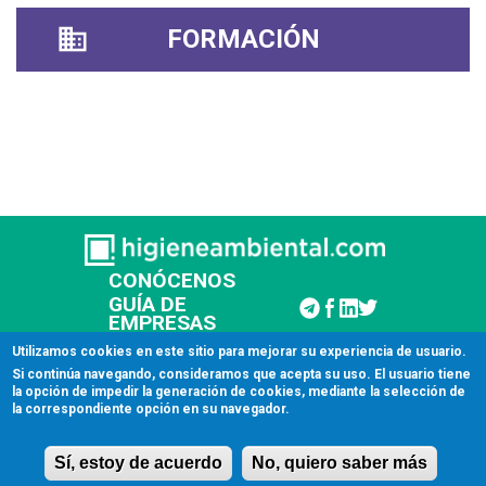
FORMACIÓN
CONÓCENOS
GUÍA DE
EMPRESAS
CONTACTAR
Utilizamos cookies en este sitio para mejorar su experiencia de usuario.
Si continúa navegando, consideramos que acepta su uso. El usuario tiene
la opción de impedir la generación de cookies, mediante la selección de
© 2026 Higiene Ambiental
la correspondiente opción en su navegador.
Aviso legal
Sí, estoy de acuerdo
No, quiero saber más