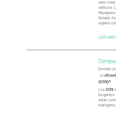
valor total
edificios.
Miyagawa M
titulado
Im
organic c
LEER MÁS
Compues
Enviado po
(COV)?
Los
COV
a
biogénico 
están com
hidrógeno,