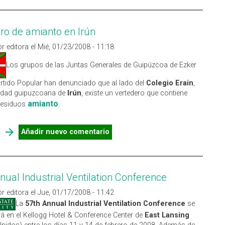
ro de amianto en Irún
r editora el Mié, 01/23/2008 - 11:18
Los grupos de las Juntas Generales de Guipúzcoa de Ezker
rtido Popular han denunciado que al lado del
Colegio Erain
,
lidad guipuzcoana de
Irún
, existe un vertedero que contiene
amianto
residuos
.
SOBRE VERTEDERO DE AMIANTO EN IRÚN
Añadir nuevo comentario
nual Industrial Ventilation Conference
r editora el Jue, 01/17/2008 - 11:42
La
57th Annual Industrial Ventilation Conference
se
rá en el Kellogg Hotel & Conference Center de
East Lansing