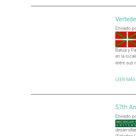
Vertede
Enviado po
Batua y Pa
en la loca
entre sus 
LEER MÁS
57th An
Enviado po
desarrolla