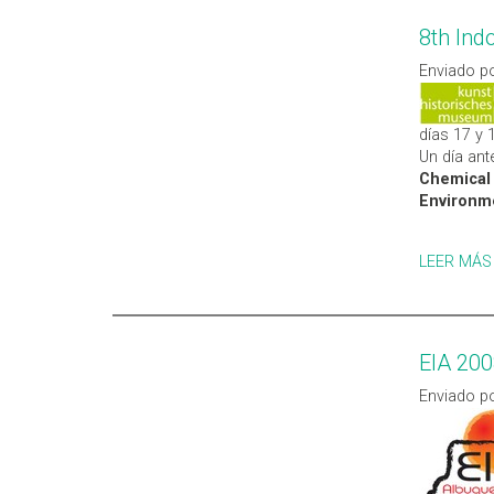
8th Ind
Enviado po
días 17 y 
Un día ante
Chemical 
Environm
LEER MÁS
EIA 200
Enviado po