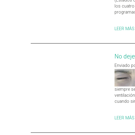
(Estados U
los cuatro
programado
LEER MÁS
No deje
Enviado po
siempre se
ventilació
cuando sim
LEER MÁS