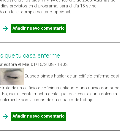
nidos) entre los días 11 y 14 de febrero de 2008. Además de
 días previstos en el programa, para el día 15 se ha
 un taller complementario opcional.
SOBRE 57TH ANNUAL INDUSTRIAL VENTILATION CONFERENCE
Añadir nuevo comentario
s que tu casa enferme
r editora el Mié, 01/16/2008 - 13:03
Cuando oímos hablar de un edificio enfermo casi
 trata de un edificio de oficinas antiguo o uno nuevo con poca
n. Es, cierto, existe mucha gente que cree tener alguna dolencia
plemente son víctimas de su espacio de trabajo.
SOBRE NO DEJES QUE TU CASA ENFERME
Añadir nuevo comentario