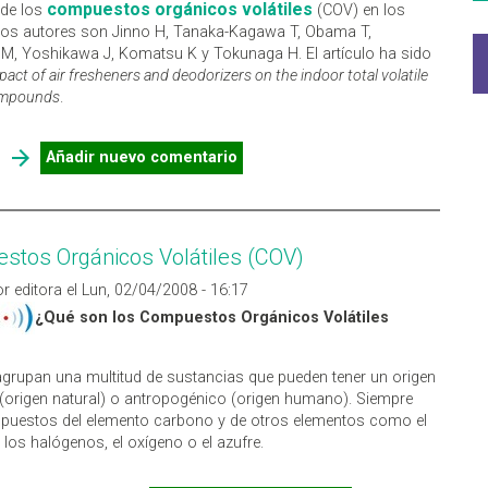
compuestos orgánicos volátiles
 de los
(COV) en los
 Los autores son Jinno H, Tanaka-Kagawa T, Obama T,
, Yoshikawa J, Komatsu K y Tokunaga H. El artículo ha sido
pact of air fresheners and deodorizers on the indoor total volatile
ompounds
.
SOBRE IMPACTOS DE AMBIENTADORES Y DESODORANTES EN
Añadir nuevo comentario
LOS COV
tos Orgánicos Volátiles (COV)
r editora el Lun, 02/04/2008 - 16:17
¿Qué son los Compuestos Orgánicos Volátiles
grupan una multitud de sustancias que pueden tener un origen
(origen natural) o antropogénico (origen humano). Siempre
puestos del elemento carbono y de otros elementos como el
 los halógenos, el oxígeno o el azufre.