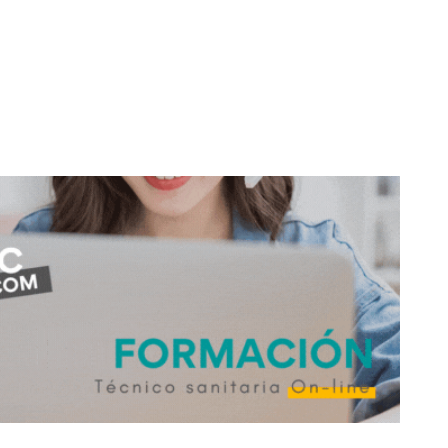
don
are