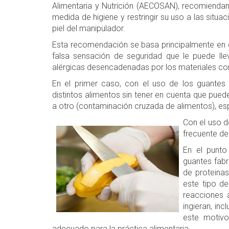
Alimentaria y Nutrición (AECOSAN), recomiendan 
medida de higiene y restringir su uso a las situ
piel del manipulador.
Esta recomendación se basa principalmente en d
falsa sensación de seguridad que le puede lle
alérgicas desencadenadas por los materiales c
En el primer caso, con el uso de los guantes
distintos alimentos sin tener en cuenta que pued
a otro (contaminación cruzada de alimentos), es
Con el uso d
frecuente de
En el punto
guantes fabr
de proteinas
este tipo d
reacciones a
ingieran, in
este motivo
adecuado para la práctica alimentaria.