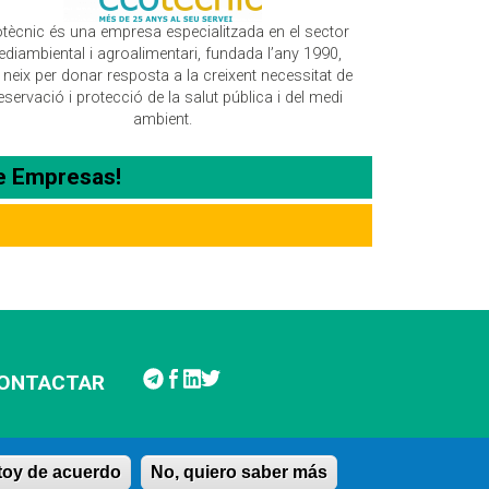
tècnic és una empresa especialitzada en el sector
diambiental i agroalimentari, fundada l’any 1990,
 neix per donar resposta a la creixent necessitat de
eservació i protecció de la salut pública i del medi
ambient.
e Empresas!
ONTACTAR
stoy de acuerdo
No, quiero saber más