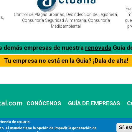
Eco
Control de Plagas urbanas, Desindección de Legionella,
me
s,
Consultoría Seguridad Alimentaria, Consultoría
que
Medioambiental
pr
as demás empresas de nuestra
renovada
Guia d
Tu empresa no está en la Guia? ¡Dala de alta!
CONÓCENOS
GUÍA DE EMPRESAS
C
riencia de usuario.
Sí, e
. El usuario tiene la opción de impedir la generación de