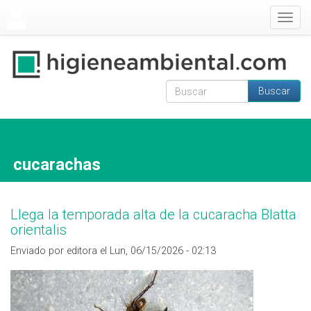
Pasar al contenido principal
Togg
navig
Buscar
Formulario de
Buscar
búsqueda
cucarachas
Llega la temporada alta de la cucaracha Blatta
orientalis
Enviado por editora el Lun, 06/15/2026 - 02:13