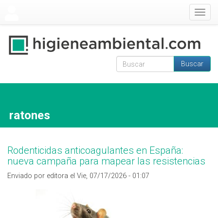
Pasar al contenido principal
Togg
navig
Buscar
Formulario de
Buscar
búsqueda
ratones
Rodenticidas anticoagulantes en España:
nueva campaña para mapear las resistencias
Enviado por editora el Vie, 07/17/2026 - 01:07