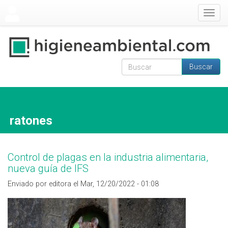
Pasar al contenido principal
Togg
navig
Buscar
Formulario de
Buscar
búsqueda
ratones
Control de plagas en la industria alimentaria,
nueva guía de IFS
Enviado por editora el Mar, 12/20/2022 - 01:08