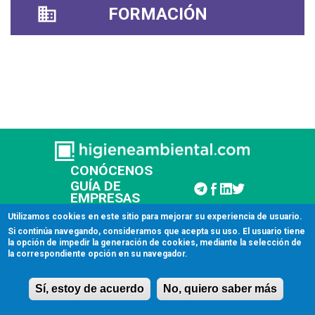
FORMACIÓN
CONÓCENOS
GUÍA DE
EMPRESAS
CONTACTAR
Utilizamos cookies en este sitio para mejorar su experiencia de usuario.
Si continúa navegando, consideramos que acepta su uso. El usuario tiene
la opción de impedir la generación de cookies, mediante la selección de
© 2026 Higiene Ambiental
la correspondiente opción en su navegador.
Aviso legal
Sí, estoy de acuerdo
No, quiero saber más
Licencia de uso