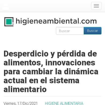
Pasar al contenido principal
Togg
navig
Buscar
Formulario de
Buscar
búsqueda
Desperdicio y pérdida de
alimentos, innovaciones
para cambiar la dinámica
actual en el sistema
alimentario
Viernes, 17/Dic/2021
HIGIENE ALIMENTARIA