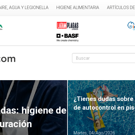
AIRE, AGUA Y LEGIONELLA
HIGIENE ALIMENTARIA
ARTÍCULOS D
Formulario de
Buscar
¿Tienes dudas sobre 
de autocontrol en pi
das: higiene de
auración
Martes, 04/Ago/2026