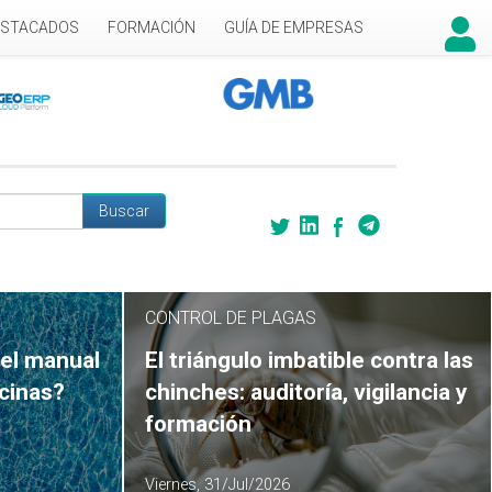
ESTACADOS
FORMACIÓN
GUÍA DE EMPRESAS
Buscar
 búsqueda
CONTROL DE PLAGAS
el manual
El triángulo imbatible contra las
scinas?
chinches: auditoría, vigilancia y
formación
Viernes, 31/Jul/2026