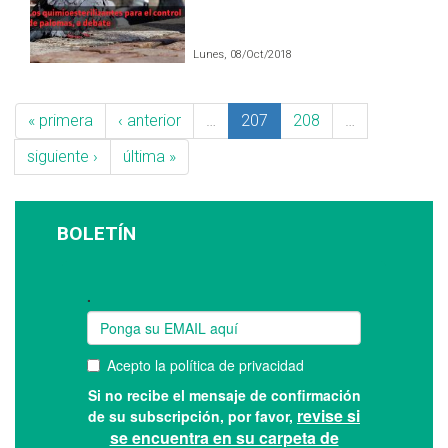
Lunes, 08/Oct/2018
« primera
‹ anterior
…
207
208
…
siguiente ›
última »
BOLETÍN
Suscríbase a nuestro boletín: