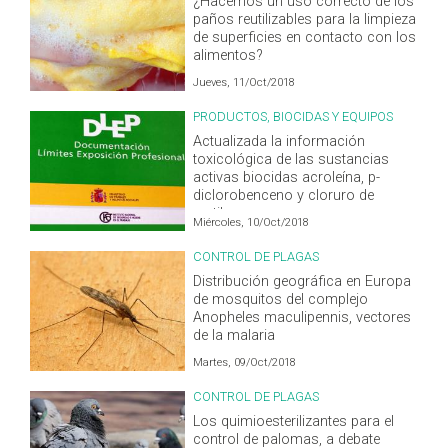
¿Hacemos un uso correcto de los
paños reutilizables para la limpieza
de superficies en contacto con los
alimentos?
Jueves, 11/Oct/2018
PRODUCTOS, BIOCIDAS Y EQUIPOS
Actualizada la información
toxicológica de las sustancias
activas biocidas acroleína, p-
diclorobenceno y cloruro de
metileno
Miércoles, 10/Oct/2018
CONTROL DE PLAGAS
Distribución geográfica en Europa
de mosquitos del complejo
Anopheles maculipennis, vectores
de la malaria
Martes, 09/Oct/2018
CONTROL DE PLAGAS
Los quimioesterilizantes para el
control de palomas, a debate