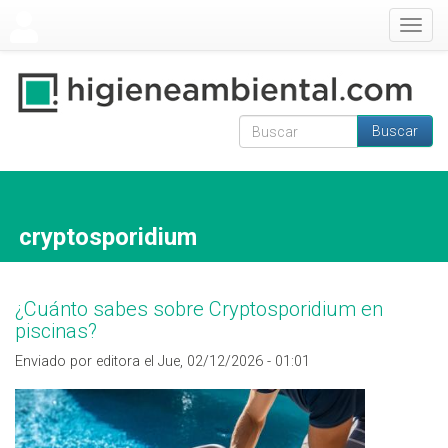
Pasar al contenido principal
Togg
navig
Buscar
Formulario de
Buscar
búsqueda
cryptosporidium
¿Cuánto sabes sobre Cryptosporidium en
piscinas?
Enviado por editora el Jue, 02/12/2026 - 01:01